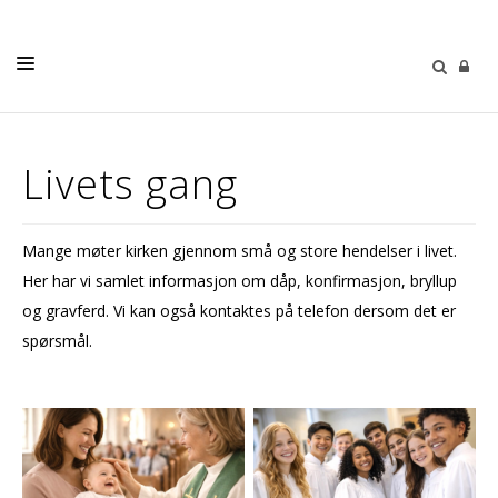
FORSIDE
Livets gang
LIVETS GANG
BARN OG UNGE
Mange møter kirken gjennom små og store hendelser i livet.
FLØVÆRINGEN/MENIGHETSBLADET
Her har vi samlet informasjon om dåp, konfirmasjon, bryllup
KALENDER
og gravferd. Vi kan også kontaktes på telefon dersom det er
spørsmål.
KONTAKT
PÅMELDING KONFIRMANT