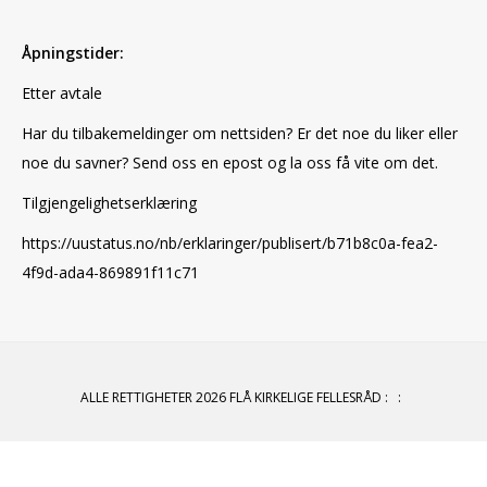
Åpningstider:
Etter avtale
Har du tilbakemeldinger om nettsiden? Er det noe du liker eller
noe du savner? Send oss en epost og la oss få vite om det.
Tilgjengelighetserklæring
https://uustatus.no/nb/erklaringer/publisert/b71b8c0a-fea2-
4f9d-ada4-869891f11c71
ALLE RETTIGHETER 2026 FLÅ KIRKELIGE FELLESRÅD
:
: