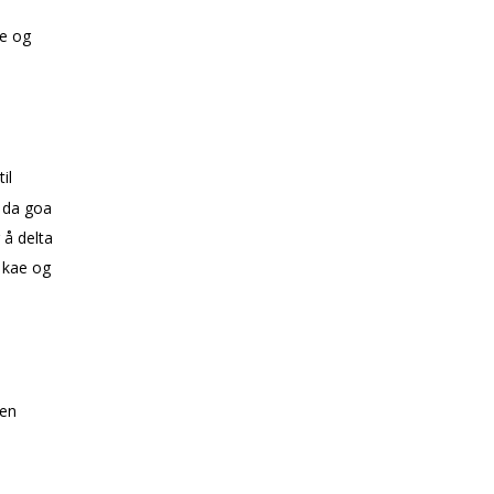
se og
il
da goffa
 å delta
kaffe og
den