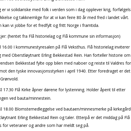
 er vi solidariske med folk i verden som i dag opplever krig, forfølgel
kkelse og takknemlige for at vi kan feire 80 år med fred i landet vårt.
an vi jobbe for et fredfylt og fritt Norge i framtida.
jer: (hentet fra Flå historielag og Flå kommune sin informasjon)
l 16.00 I kommunestyresalen på Flå Veksthus. Flå historielag inviterer t
 med Oberstløytnant Erling Bekkestad Rein. Han forteller historie om 
vendsen Bekkestad fylte opp bilen med naboer og reiste til Valdres for
 mot den tyske innovasjonsstyrken i april 1940. Etter foredraget er det 
 Grønvold.
l 17.30 Flå Kirke åpner dørene for lystenning. Holder åpent til etter
ngen ved bauta/minnestein.
l 18.00 Blomsternedleggelse ved bautaen/minnesmerke på kirkegår
løytnant Erling Bekkestad Rein og taler. Etterpå er det middag på Flå
s for veteraner og andre som har meldt seg på.