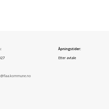
:
Åpningstider:
327
Etter avtale
ke@flaa.kommune.no