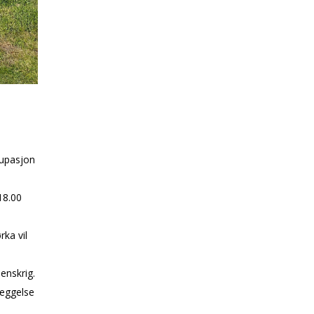
kupasjon
18.00
ka vil
enskrig.
leggelse