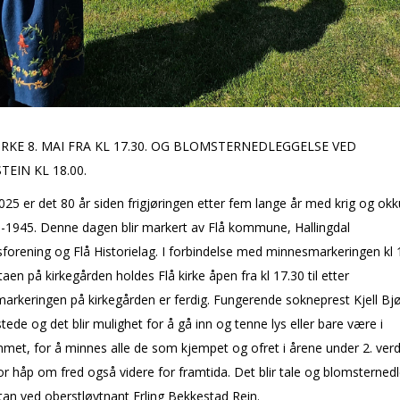
IRKE 8. MAI FRA KL 17.30. OG BLOMSTERNEDLEGGELSE VED
EIN KL 18.00.
025 er det 80 år siden frigjøringen etter fem lange år med krig og ok
0-1945. Denne dagen blir markert av Flå kommune, Hallingdal
forening og Flå Historielag. I forbindelse med minnesmarkeringen kl 
aen på kirkegården holdes Flå kirke åpen fra kl 17.30 til etter
rkeringen på kirkegården er ferdig. Fungerende sokneprest Kjell Bjør
stede og det blir mulighet for å gå inn og tenne lys eller bare være i
met, for å minnes alle de som kjempet og ofret i årene under 2. verd
or håp om fred også videre for framtida. Det blir tale og blomsterned
an ved oberstløytnant Erling Bekkestad Rein.