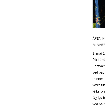
ÅPEN K
MINNEST
8. mai 2
frå 194
Forsvars
ved baut
minnesma
være til
kirkerom
Og lys f
ved baut