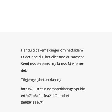
Har du tilbakemeldinger om nettsiden?
Er det noe du liker eller noe du savner?
Send oss en epost og la oss få vite om
det.
Tilgjengelighetserklæring
https://uustatus.no/nb/erklaringer/publis
ert/b71b8c0a-fea2-4f9d-ada4-
869891f11c71