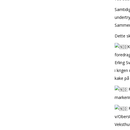
Samtidig
undertry
Sammen k
Dette sk
K
foredrag
Erling S
i krigen
kake på
K
markeri
K
v/Oberst
Veksthu