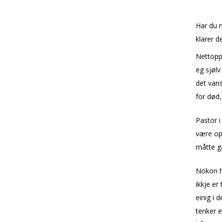
Har du n
klarer de
Nettopp 
eg sjølv
det vans
for død,
Pastor i
være opt
måtte g
Nokon he
ikkje er 
einig i 
tenker e