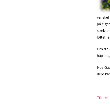
vanskeli
på eigen
strekker
løftet, e
Om din d
håplaus,
Hos Gud 
dere kan
Tilbake