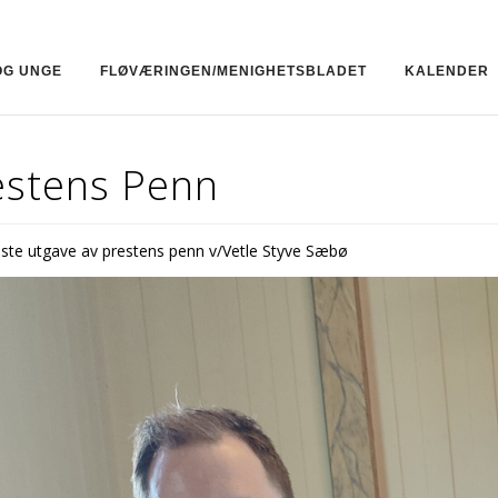
OG UNGE
FLØVÆRINGEN/MENIGHETSBLADET
KALENDER
estens Penn
iste utgave av prestens penn v/Vetle Styve Sæbø