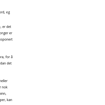
ord, eg
, er det
gonger er
eksponert
ra, for å
rdan det
eller
er nok
pinn,
per, kan