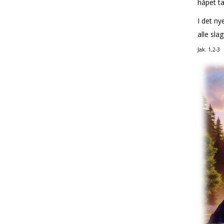
håpet ta
I det ny
alle sla
Jak. 1,2-3