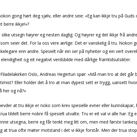
okon gong hørt deg sjølv, eller andre seie: «Eg kan ikkje tru på Guds 
t berre ikkje!»?
slike utsegn høyrer eg nesten daglig. Og høyrer eg det ikkje frå andre
 som seier det. For la oss vere ærlige: Det er vanskelig å tru. Nokon 
kelegare enn andre. Spesielt når ein ser på nyheiter og ein vert over
 elendigheit og eit negativt verdsbilde med dårlige framtidsutsikter.
 Filadelfiakirken Oslo, Andreas Hegertun spør: «Må man tro at det går b
imist? Eller holder det å tro at man dypest sett er trygg, uansett hvo
å her og nå?»
vder at tru ikkje er noko som krev spesielle evner eller kunnskapar, h
trua tildelt berre nokre få spesielt utvalte. Tru er eit val vi alle har. Eg 
denne utsegna, berre eg får tenkt meg litt om, men med første tankes
g at trua ofte møter motstand i det vi ikkje forstår.
Men der trua stop