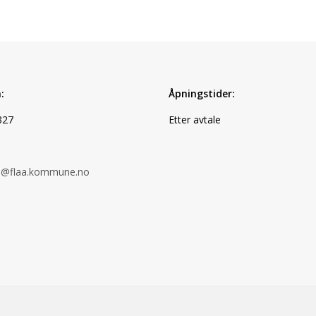
:
Åpningstider:
327
Etter avtale
ke@flaa.kommune.no