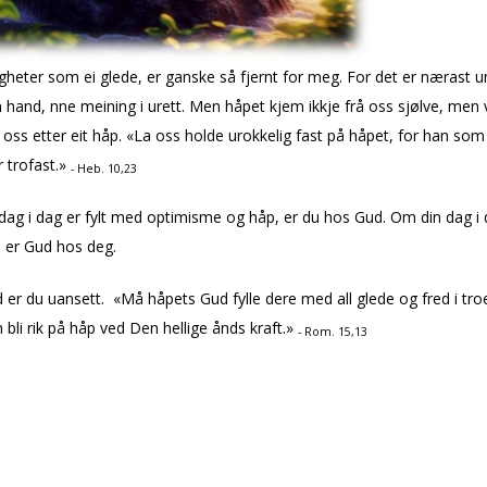
gheter som ei glede, er ganske så fjernt for meg. For det er nærast u
 hand, finne meining i urett.
Men håpet kjem ikkje frå oss sjølve, men v
 oss etter eit håp.
«La oss holde urokkelig fast på håpet, for han som
r trofast.»
- Heb. 10,23
ag i dag er fylt med optimisme og håp, er du hos Gud. Om din dag i 
 er Gud hos deg.
er du uansett. «Må håpets Gud fylle dere med all glede og fred i tro
 bli rik på håp ved Den hellige ånds kraft.»
- Rom. 15,13