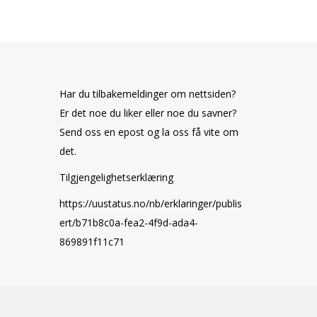
Har du tilbakemeldinger om nettsiden?
Er det noe du liker eller noe du savner?
Send oss en epost og la oss få vite om
det.
Tilgjengelighetserklæring
https://uustatus.no/nb/erklaringer/publis
ert/b71b8c0a-fea2-4f9d-ada4-
869891f11c71