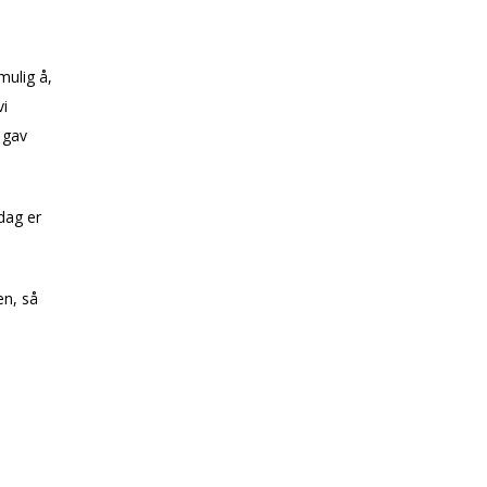
mulig å,
i
 gav
dag er
en, så