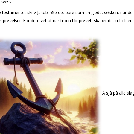
 over.
e testamentet skriv
Jakob: «Se det bare som en glede, søsken, når de
gs prøvelser. For dere vet at når troen blir prøvet, skaper det utholde
Å sjå på alle sla