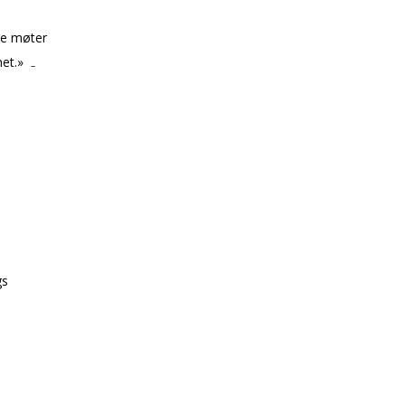
re møter
nhet.»
–
gs